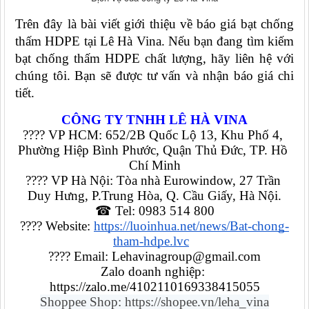
Trên đây là bài viết giới thiệu về báo giá bạt chống 
thấm HDPE tại Lê Hà Vina. Nếu bạn đang tìm kiếm 
bạt chống thấm HDPE chất lượng, hãy liên hệ với 
chúng tôi. Bạn sẽ được tư vấn và nhận báo giá chi 
tiết. 
CÔNG TY TNHH LÊ HÀ VINA
???? VP HCM: 652/2B Quốc Lộ 13, Khu Phố 4, 
Phường Hiệp Bình Phước, Quận Thủ Đức, TP. Hồ 
Chí Minh
???? VP Hà Nội: Tòa nhà Eurowindow, 27 Trần 
Duy Hưng, P.Trung Hòa, Q. Cầu Giấy, Hà Nội.
☎ Tel: 0983 514 800
???? Website: 
https://luoinhua.net/news/Bat-chong-
tham-hdpe.lvc
???? Email: Lehavinagroup@gmail.com
Zalo doanh nghiệp: 
https://zalo.me/4102110169338415055
Shoppee Shop: https://shopee.vn/leha_vina